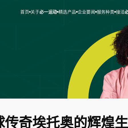
首页
关于
必一运动
精选产品
企业要闻
服务种类
接洽
球传奇埃托奥的辉煌