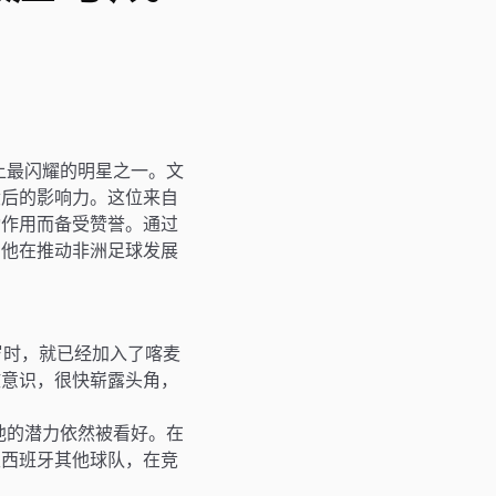
上最闪耀的明星之一。文
役后的影响力。这位来自
动作用而备受赞誉。通过
到他在推动非洲足球发展
岁时，就已经加入了喀麦
攻意识，很快崭露头角，
他的潜力依然被看好。在
至西班牙其他球队，在竞