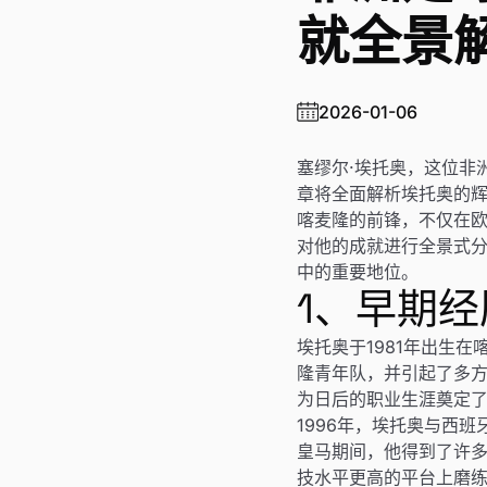
就全景
2026-01-06
塞缪尔·埃托奥，这位非
章将全面解析埃托奥的
喀麦隆的前锋，不仅在
对他的成就进行全景式
中的重要地位。
1、早期
埃托奥于1981年出生
隆青年队，并引起了多
为日后的职业生涯奠定
1996年，埃托奥与西
皇马期间，他得到了许
技水平更高的平台上磨