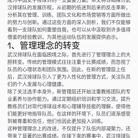
汉排球队的发展历程，从初期的低迷到后来的反击革新，
分析其在管理、训练、团队文化和市场营销等方面所做出
的努力与创新。通过这些方面的深入剖析，我们不仅能够
看到一支球队如何重塑自我，也可以从中汲取到许多值得
借鉴的经验教训，为其他运动队伍的发展提供启示。
1、管理理念的转变
武汉排球队在面临困境之际，首先进行了管理理念上的大
胆转变。传统的管理模式往往注重于比赛成绩，而忽视了
队员的心理状态和团队氛围。因此，在新的管理层上任
后，武汉排球队引入了更为人性化的管理方式，关注队员
们的个人发展与心理健康。
除了关注选手本身外，新管理层还开始注重教练团队的专
业素养与协作能力。通过定期组织培训和学习交流，提升
教练员们对现代排球战术和心理辅导技能的理解，使得他
们能更好地指导队员。在这样的环境下，队员们逐渐感受
到被尊重和信任，他们也因此更加投入训练。
这种管理理念上的改进，不仅提升了队伍内部凝聚力，还
带来了显著的比赛成绩。在接下来的赛事中，武汉排球队