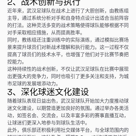
2、战术创新与执行
近年来，武汉足球队在战术上进行了大胆创新，由教练组
主导，通过系统分析对手和自身特点设计出适合当前阵容
的打法。这种灵活多变的战术策略使得球队能够根据不同
对手采取相应措施，从而提高胜率。
同时，教练组还注重训练中的实际演练，通过模拟比赛场
景来提升球员们对新战术理解和执行能力。这一过程不仅
提高了球员们的技术水平，也增强了他们对于比赛节奏把
控能力。
这种持续性的战术创新，不仅让武汉足球队在比赛中展现
出更强大的竞争力，同时也吸引了更多关注和支持，为城
市足球的发展增添动力。
3、深化球迷文化建设
随着球队表现日益出色，武汉足球队开始加大力度推动球
迷文化建设，以期营造更加良好的氛围。通过举办各类活
动，如签名会、交流会，以及丰富多彩的赛事直播互动，
让球迷们更深入地参与到球队生活中。
此外，俱乐部还积极利用社交媒体平台，与全球范围内的